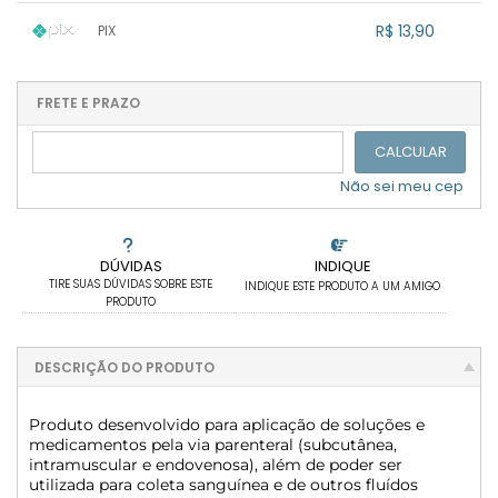
1x sem juros de R$ 13,90
.
.
.
.
R$ 13,90
PIX
.
.
.
.
.
.
.
1x sem juros de R$ 13,90
.
.
.
.
.
.
.
.
.
.
FRETE E PRAZO
.
CALCULAR
Não sei meu cep
DÚVIDAS
INDIQUE
TIRE SUAS DÚVIDAS SOBRE ESTE
INDIQUE ESTE PRODUTO A UM AMIGO
PRODUTO
DESCRIÇÃO DO PRODUTO
Produto desenvolvido para aplicação de soluções e
medicamentos pela via parenteral (subcutânea,
intramuscular e endovenosa), além de poder ser
utilizada para coleta sanguínea e de outros fluídos