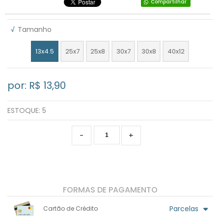
Compartilhar
√
Tamanho
13x4.5
25x7
25x8
30x7
30x8
40x12
por: R$
13,90
ESTOQUE:
5
-
+
FORMAS DE PAGAMENTO
Parcelas
Cartão de Crédito