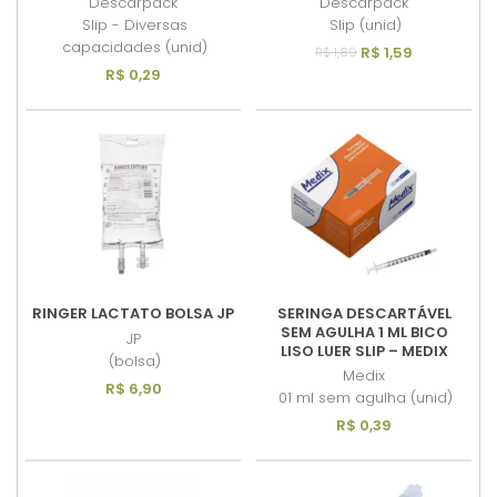
Descarpack
Descarpack
Slip - Diversas
Slip (unid)
capacidades (unid)
R$ 1,59
R$ 1,89
R$ 0,29
RINGER LACTATO BOLSA JP
SERINGA DESCARTÁVEL
SEM AGULHA 1 ML BICO
JP
LISO LUER SLIP – MEDIX
(bolsa)
Medix
R$ 6,90
01 ml sem agulha (unid)
R$ 0,39