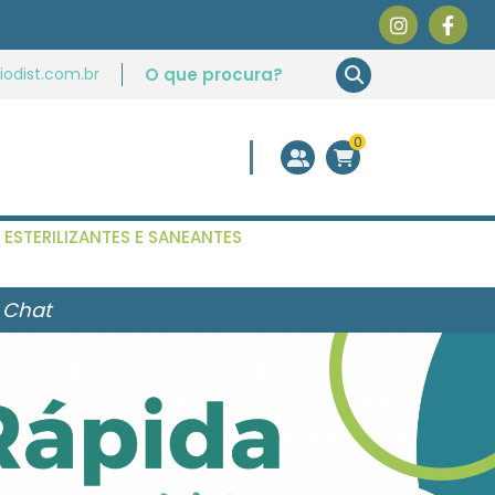
odist.com.br
0
ESTERILIZANTES E SANEANTES
 Chat