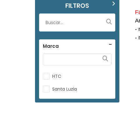
FILTROS
Faç
A
- ma
- me
Marca
HTC
Santa Luzia