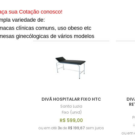
a sua Cotação conosco!
mpla variedade de:
cas clínicas comuns, uso obeso etc
sas ginecólogicas de vários modelos
DIVÃ HOSPITALAR FIXO HTC
DIV
RE
Santa Luzia
Fixo (unid)
P
R$ 599,00
R
ou em até
3x
de
R$ 199,67
sem juros
ou em 