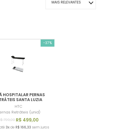
MAIS RELEVANTES
MAIS VENDIDOS
MENOR PREÇO
-37%
MAIOR PREÇO
A - Z
Ã HOSPITALAR PERNAS
TRÁTEIS SANTA LUZIA
HTC
ernas Retráteis (unid)
R$ 499,00
$ 799,00
até
3x
de
R$ 166,33
sem juros