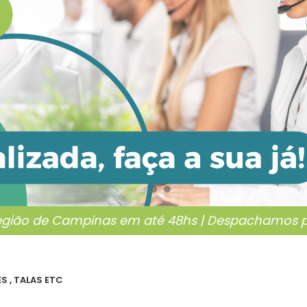
egião de Campinas em até 48hs | Despachamos pa
S , TALAS ETC