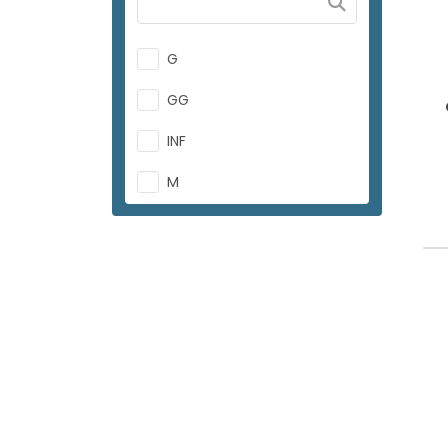
G
GG
INF
M
NEO
P
PP