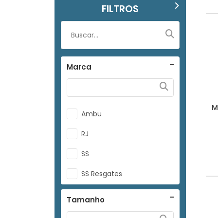
FILTROS
Marca
M
Ambu
RJ
SS
SS Resgates
Tamanho