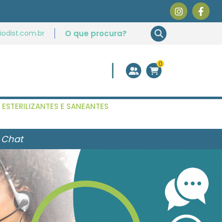
odist.com.br
0
ESTERILIZANTES E SANEANTES
 Chat