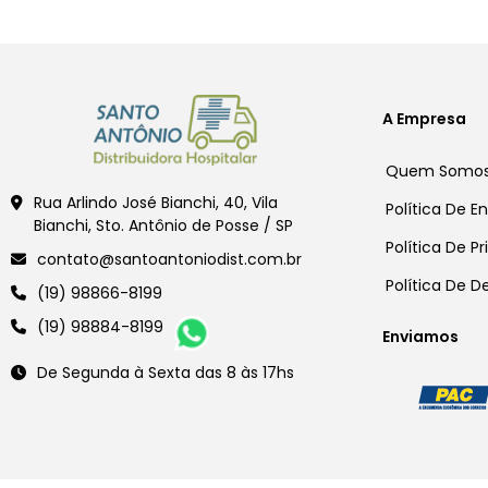
A Empresa
Quem Somo
Rua Arlindo José Bianchi, 40, Vila
Política De E
Bianchi, Sto. Antônio de Posse / SP
Política De P
contato@santoantoniodist.com.br
Política De 
(19) 98866-8199
(19) 98884-8199
Enviamos
De Segunda à Sexta das 8 às 17hs