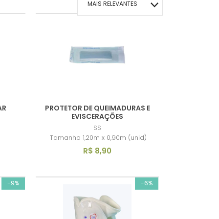
MAIS RELEVANTES
MAIS VENDIDOS
MENOR PREÇO
MAIOR PREÇO
A - Z
AR
PROTETOR DE QUEIMADURAS E
EVISCERAÇÕES
SS
Tamanho 1,20m x 0,90m (unid)
R$ 8,90
-9%
-6%