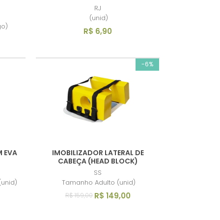
RJ
(unid)
go)
R$ 6,90
-6%
M EVA
IMOBILIZADOR LATERAL DE
CABEÇA (HEAD BLOCK)
SS
(unid)
Tamanho Adulto (unid)
R$ 149,00
R$ 159,00