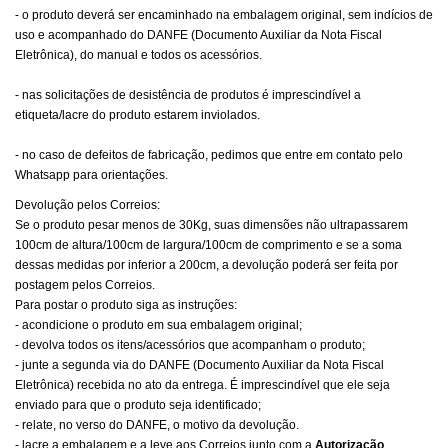
- o produto deverá ser encaminhado na embalagem original, sem indícios de
uso e acompanhado do DANFE (Documento Auxiliar da Nota Fiscal
Eletrônica), do manual e todos os acessórios.
- nas solicitações de desistência de produtos é imprescindível a
etiqueta/lacre do produto estarem inviolados.
- no caso de defeitos de fabricação, pedimos que entre em contato pelo
Whatsapp para orientações.
Devolução pelos Correios:
Se o produto pesar menos de 30Kg, suas dimensões não ultrapassarem
100cm de altura/100cm de largura/100cm de comprimento e se a soma
dessas medidas por inferior a 200cm, a devolução poderá ser feita por
postagem pelos Correios.
Para postar o produto siga as instruções:
- acondicione o produto em sua embalagem original;
- devolva todos os itens/acessórios que acompanham o produto;
- junte a segunda via do DANFE (Documento Auxiliar da Nota Fiscal
Eletrônica) recebida no ato da entrega. É imprescindível que ele seja
enviado para que o produto seja identificado;
- relate, no verso do DANFE, o motivo da devolução.
- lacre a embalagem e a leve aos Correios junto com a
Autorização