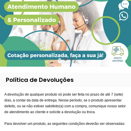
INSTRUMENTAIS DESCARTÁVEIS
KITS / CAPAS / BOLSAS
TESOURAS
FOCOS E LUPAS
TESTES ESTERILIZAÇÃO
CARRINHOS
SMS
LUVAS
SORO GLICOSADO
BANDEJAS
COLARES , TALAS ETC
PORTA AGULHA
OTOSCÓPIO / OFTALMO.
ÁLCOOL 70 / SWAB
CAMA HOSPITALAR
EQUIPOS / ACESSÓRIOS
AVENTAIS SMS
TNT
GLICOFISIOLÓGICO
CUBAS
MÁSC. LARÍNGEA / CÂNULAS
OUTROS
LARINGOSCÓPIO
CLOREXIDINA
OUTROS MÓVEIS
ESPÉCULOS ETC
CAMPOS SMS
OUTROS DESCART.
AVENTAIS TNT
RINGER LACTATO
ESTOJOS
REANIMADORES
TERMÔMETROS
PVPI / OUTROS
FIOS DE SUTURA
COBERTURAS MESA SMS
CAMPOS TNT
FLACONETE (AMPOLA)
MAT. DE LABORATÓRIO
TUBOS ENDO. / FIO GUIA
OUTROS EQUIP.
OUTROS MATERIAIS
INVÓLUCROS SMS
LENÇÓIS TNT
OUTROS
O2 DE EMERGÊNCIA
MÁSCARAS
Política de Devoluções
TOUCAS / PROPÉS
A devolução de qualquer produto só pode ser feita no prazo de até 7 (sete)
dias, a contar da data de entrega. Nesse período, se o produto apresentar
defeito, ou se não estiver satisfeito(a) com a compra, comunique nosso setor
de atendimento ao cliente e solicite a devolução ou troca.
Para devolver um produto, as seguintes condições deverão ser observadas: