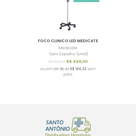
MAIOR PREÇO
A - Z
FOCO CLINICO LED MEDICATE
Medicate
Sem Espelho (unid)
R$ 499,00
R$ 550,00
ou em até
3x
de
R$ 166,33
sem
juros