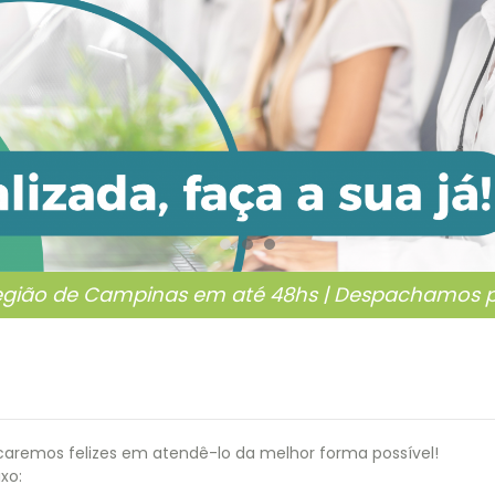
egião de Campinas em até 48hs | Despachamos pa
caremos felizes em atendê-lo da melhor forma possível!
xo: