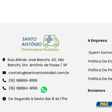
A Empresa
Quem Somo
Rua Arlindo José Bianchi, 40, Vila
Política De E
Bianchi, Sto. Antônio de Posse / SP
Política De P
contato@santoantoniodist.com.br
Política De 
(19) 98866-8199
(19) 98884-8199
Enviamos
De Segunda à Sexta das 8 às 17hs