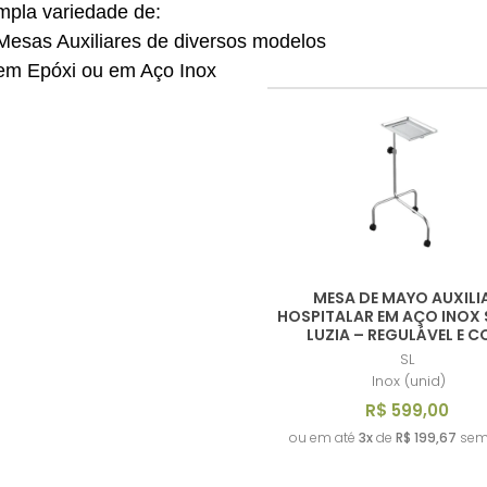
la variedade de:
sas Auxiliares de diversos modelos
m Epóxi ou em Aço Inox
MESA DE MAYO AUXILI
HOSPITALAR EM AÇO INOX
LUZIA – REGULÁVEL E 
RODÍZIOS
SL
Inox (unid)
R$ 599,00
ou em até
3x
de
R$ 199,67
sem 