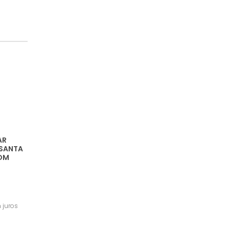
MENOR PREÇO
MAIOR PREÇO
A - Z
AR
 SANTA
COM
juros