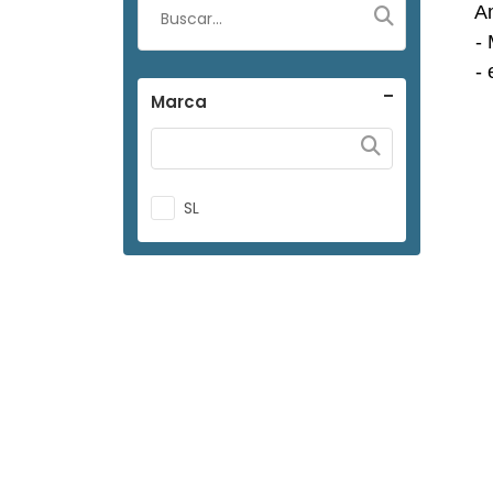
Amp
- Me
- e
Marca
SL