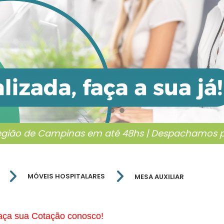
egião de Campinas em até 48hs | Despachamos pa
MÓVEIS HOSPITALARES
MESA AUXILIAR
a sua Cotação conosco!