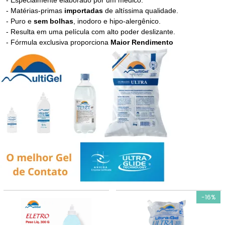
- Especialmente elaborado por um médico.
MAIOR PREÇO
- Matérias-primas
importadas
de altíssima qualidade.
- Puro e
sem bolhas
, inodoro e hipo-alergênico.
- Resulta em uma película com alto poder deslizante.
A - Z
- Fórmula exclusiva proporciona
Maior Rendimento
-16%