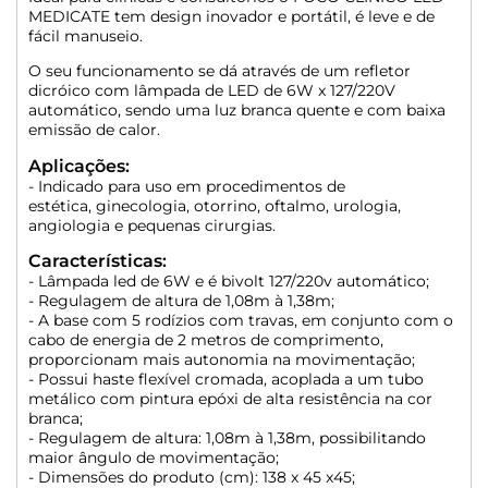
MEDICATE tem design inovador e portátil, é leve e de
fácil manuseio.
O seu funcionamento se dá através de um refletor
dicróico com lâmpada de LED de 6W x 127/220V
automático, sendo uma luz branca quente e com baixa
emissão de calor.
Aplicações:
- Indicado para uso em procedimentos de
estética, ginecologia, otorrino, oftalmo, urologia,
angiologia e pequenas cirurgias.
Características:
- Lâmpada led de 6W e
é bivolt 127/220v automático;
- Regulagem de altura de 1,08m à 1,38m;
- A base com 5 rodízios com travas, em conjunto com o
cabo de energia de 2 metros de comprimento,
proporcionam mais autonomia na movimentação;
- Possui haste flexível cromada, acoplada a um tubo
metálico com pintura epóxi de alta resistência na cor
branca;
- Regulagem de altura: 1,08m à 1,38m, possibilitando
maior ângulo de movimentação;
- Dimensões do produto (cm): 138 x 45 x45;