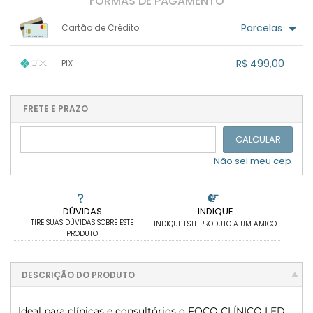
FORMAS DE PAGAMENTO
Parcelas
Cartão de Crédito
1x sem juros de R$ 499,00
.
.
.
R$ 499,00
.
PIX
.
.
2x sem juros de R$ 249,50
.
.
.
3x sem juros de R$ 166,33
1x sem juros de R$ 499,00
.
.
.
.
.
.
.
.
.
.
FRETE E PRAZO
.
CALCULAR
Não sei meu cep
DÚVIDAS
INDIQUE
TIRE SUAS DÚVIDAS SOBRE ESTE
INDIQUE ESTE PRODUTO A UM AMIGO
PRODUTO
DESCRIÇÃO DO PRODUTO
Ideal para clínicas e consultórios o FOCO CLÍNICO LED