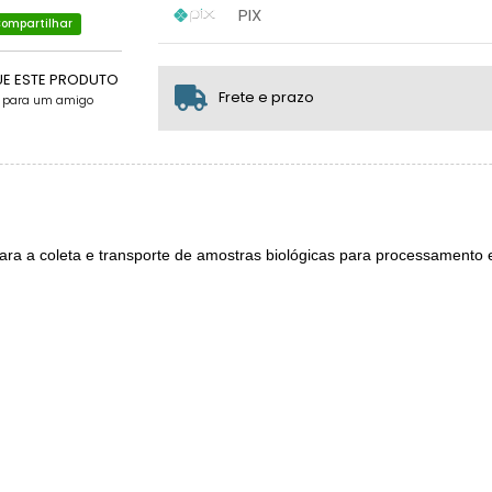
.
.
.
PIX
.
.
ompartilhar
1x sem juros de R$ 29,90
.
.
.
.
.
.
UE ESTE PRODUTO
Frete e prazo
e para um amigo
ra a coleta e transporte de amostras biológicas para processamento 