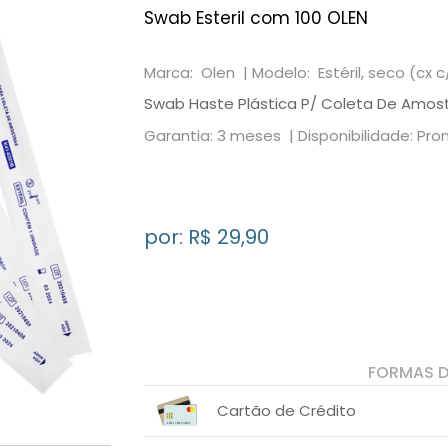
Swab Esteril com 100 OLEN
Marca: Olen |
Modelo: Estéril, seco (cx c
Swab Haste Plástica P/ Coleta De Amostr
Garantia: 3 meses |
Disponibilidade: Pr
por: R$
29,90
FORMAS 
Cartão de Crédito
1x sem juros de R$ 29,90
.