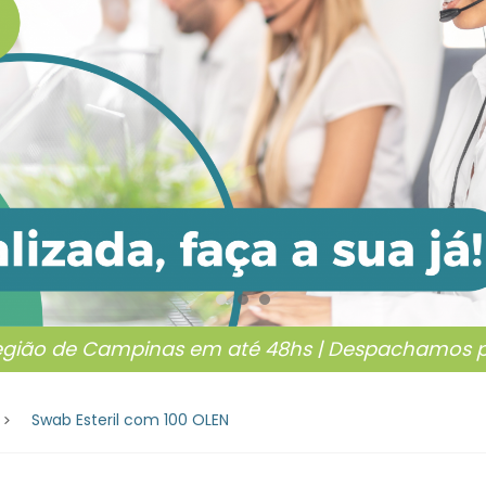
egião de Campinas em até 48hs | Despachamos pa
Swab Esteril com 100 OLEN