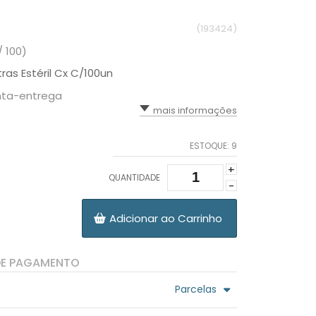
(193424)
/ 100)
as Estéril Cx C/100un
onta-entrega
mais informações
ESTOQUE:
9
+
QUANTIDADE
-
Adicionar ao Carrinho
DE PAGAMENTO
Parcelas
.