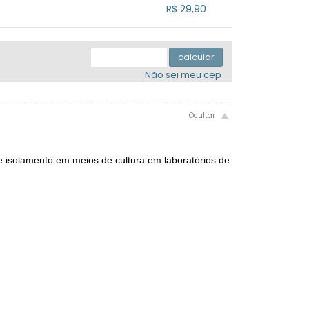
.
.
.
R$ 29,90
.
.
.
.
.
.
calcular
Não sei meu cep
e isolamento em meios de cultura em laboratórios de