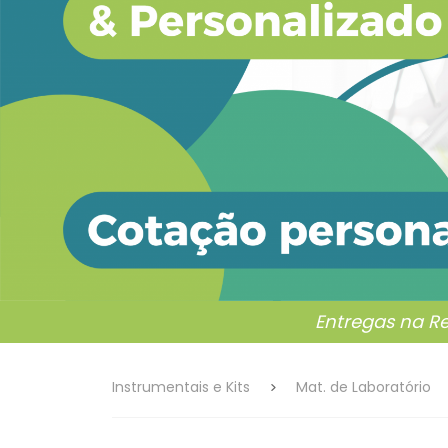
Entregas na R
Instrumentais e Kits
Mat. de Laboratório