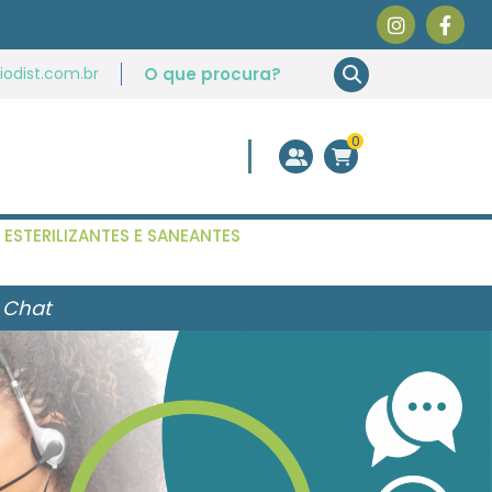
odist.com.br
0
ESTERILIZANTES E SANEANTES
 Chat