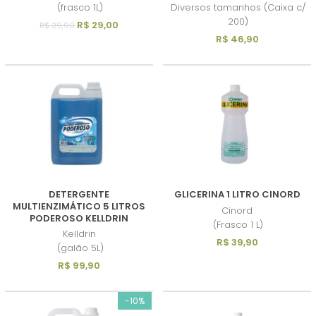
(frasco 1L)
Diversos tamanhos (Caixa c/
200)
R$ 29,00
R$ 29,90
R$ 46,90
DETERGENTE
GLICERINA 1 LITRO CINORD
MULTIENZIMÁTICO 5 LITROS
Cinord
PODEROSO KELLDRIN
(Frasco 1 L)
Kelldrin
R$ 39,90
(galão 5L)
R$ 99,90
-10%