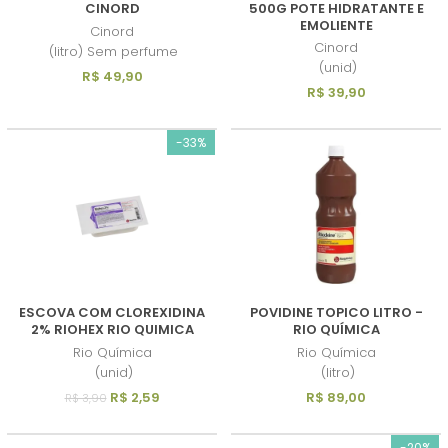
CINORD
500G POTE HIDRATANTE E
EMOLIENTE
Cinord
Cinord
(litro) Sem perfume
(unid)
R$ 49,90
R$ 39,90
-33%
ESCOVA COM CLOREXIDINA
POVIDINE TOPICO LITRO -
2% RIOHEX RIO QUIMICA
RIO QUÍMICA
Rio Química
Rio Química
(unid)
(litro)
R$ 2,59
R$ 89,00
R$ 3,90
-20%