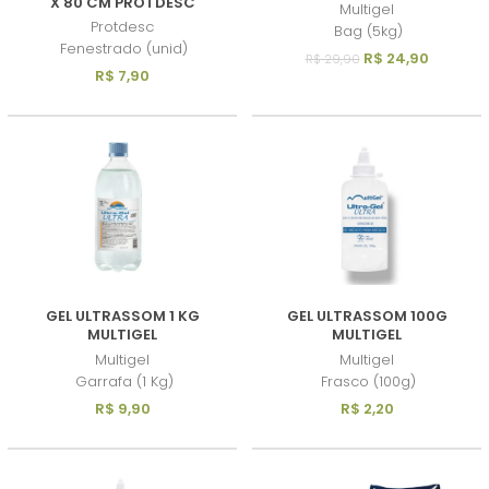
X 80 CM PROTDESC
Multigel
Protdesc
Bag (5kg)
Fenestrado (unid)
R$ 24,90
R$ 29,90
R$ 7,90
GEL ULTRASSOM 1 KG
GEL ULTRASSOM 100G
MULTIGEL
MULTIGEL
Multigel
Multigel
Garrafa (1 Kg)
Frasco (100g)
R$ 9,90
R$ 2,20