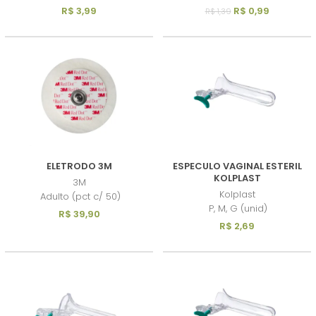
R$ 3,99
R$ 0,99
R$ 1,39
ELETRODO 3M
ESPECULO VAGINAL ESTERIL
KOLPLAST
3M
Kolplast
Adulto (pct c/ 50)
P, M, G (unid)
R$ 39,90
R$ 2,69