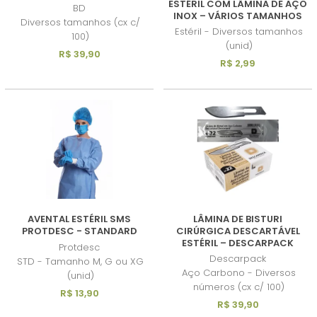
ESTÉRIL COM LÂMINA DE AÇO
BD
INOX – VÁRIOS TAMANHOS
Diversos tamanhos (cx c/
Estéril - Diversos tamanhos
100)
(unid)
R$ 39,90
R$ 2,99
AVENTAL ESTÉRIL SMS
LÂMINA DE BISTURI
PROTDESC - STANDARD
CIRÚRGICA DESCARTÁVEL
ESTÉRIL – DESCARPACK
Protdesc
Descarpack
STD - Tamanho M, G ou XG
Aço Carbono - Diversos
(unid)
números (cx c/ 100)
R$ 13,90
R$ 39,90