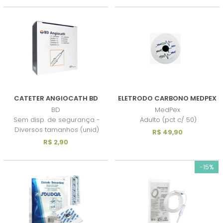
CATETER ANGIOCATH BD
ELETRODO CARBONO MEDPEX
BD
MedPex
Sem disp. de segurança -
Adulto (pct c/ 50)
Diversos tamanhos (unid)
R$ 49,90
R$ 2,90
-15%