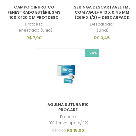
CAMPO CIRURGICO
SERINGA DESCARTÁVEL 1 ML
FENESTRADO ESTÉRIL SMS
COM AGULHA 13 X 0,45 MM
100 X 120 CM PROTDESC
(26G X 1/2) – DESCARPACK
Protdesc
Descarpack
Fenestrado (unid)
(unid)
R$ 7,90
R$ 0,45
-24%
AGULHA SUTURA B10
PROCARE
Procare
B10 (envelope c/ 12)
R$ 15,00
R$ 19,90