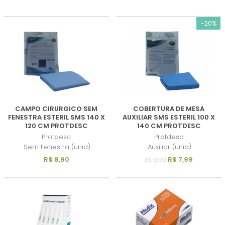
-20%
MENOR PREÇO
MAIOR PREÇO
A - Z
CAMPO CIRURGICO SEM
COBERTURA DE MESA
FENESTRA ESTERIL SMS 140 X
AUXILIAR SMS ESTERIL 100 X
120 CM PROTDESC
140 CM PROTDESC
Protdesc
Protdesc
Sem Fenestra (unid)
Auxiliar (unid)
R$ 8,90
R$ 7,99
R$ 9,99