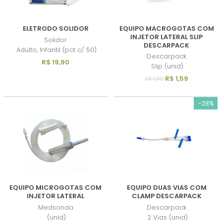
ELETRODO SOLIDOR
EQUIPO MACROGOTAS COM
INJETOR LATERAL SLIP
Solidor
DESCARPACK
Adulto, Infantil (pct c/ 50)
Descarpack
R$ 19,90
Slip (unid)
R$ 1,59
R$ 1,89
-28%
EQUIPO MICROGOTAS COM
EQUIPO DUAS VIAS COM
INJETOR LATERAL
CLAMP DESCARPACK
Medsonda
Descarpack
(unid)
2 Vias (unid)