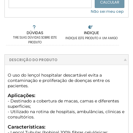
CALCULAR
Não sei meu cep
DÚVIDAS
INDIQUE
TIRE SUAS DÚVIDAS SOBRE ESTE
INDIQUE ESTE PRODUTO A UM AMIGO
PRODUTO
DESCRIÇÃO DO PRODUTO
O uso do lençol hospitalar descartável evita a
contaminação e proliferação de doenças entre os
pacientes.
Aplicações:
- Destinado a cobertura de macas, camas e diferentes
superfícies;
- Utilizado na rotina de hospitais, ambulâncias, clínicas e
consultórios.
Características:
- Lençol Tubular (bobina) 100% fibras celulósicas;