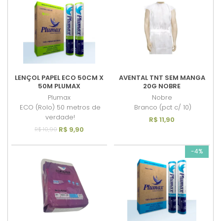
LENÇOL PAPEL ECO 50CM X
AVENTAL TNT SEM MANGA
50M PLUMAX
20G NOBRE
Plumax
Nobre
ECO (Rolo) 50 metros de
Branco (pct c/ 10)
verdade!
R$ 11,90
R$ 9,90
R$ 10,90
-4%