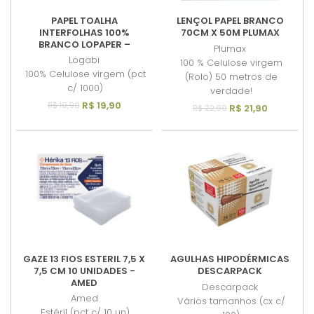
PAPEL TOALHA
LENÇOL PAPEL BRANCO
INTERFOLHAS 100%
70CM X 50M PLUMAX
BRANCO LOPAPER –
Plumax
20,5CM X 20CM (PACOTE
Logabi
100 % Celulose virgem
COM 1000 FOLHAS)
100% Celulose virgem (pct
(Rolo) 50 metros de
c/ 1000)
verdade!
R$ 19,90
R$ 19,90
R$ 21,90
R$ 22,90
GAZE 13 FIOS ESTERIL 7,5 X
AGULHAS HIPODÉRMICAS
7,5 CM 10 UNIDADES -
DESCARPACK
AMED
Descarpack
Amed
Vários tamanhos (cx c/
Estéril (pct c/ 10 un)