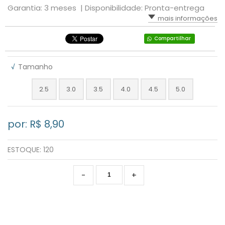
Garantia: 3 meses |
Disponibilidade: Pronta-entrega
mais informações
Compartilhar
√
Tamanho
2.5
3.0
3.5
4.0
4.5
5.0
por: R$
8,90
ESTOQUE:
120
-
+