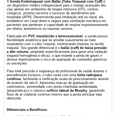
A
Sonda Endotraqueal com Balão (Tubo Traqueal com Cuff)
é
um dispositivo médico indispensável para o manejo avançado das
vias aéreas em ambientes de terapia intensiva (UTI), centros
cirúrgicos, prontos-socorros e serviços de atendimento pré-
hospitalar (APH). Desenvolvida para intubação oral ou nasal, ela
estabelece um canal direto e seguro para ventilação mecânica em
pacientes que perderam a capacidade de respirar espontaneamente
por efeitos anestésicos ou traumas severos.
Fabricada em
PVC translúcido e termossensível
, a sonda possui
flexibilidade anatômica que se amolda suavemente ao trato
respiratório com o calor corporal, minimizando traumas no tecido
traqueal. Seu grande diferencial é o
balão (cuff) de baixa pressão
e alto volume
, projetado especificamente para gerar uma vedação
traqueal homogênea e eficaz, o que impede a perda de gases e
diminui drasticamente o risco de aspiração de conteúdos gástricos
ou secreções.
Para total precisão e segurança do profissional de saúde durante o
procedimento invasivo, o tubo conta com uma
linha radiopaca
contínua
, facilitando a verificação exata do posicionamento através
de exames de raio-X. Apresenta marcas de graduação em
centímetros, extremidade com ponta chanfrada arredondada
(atraumática) e o clássico
orifício lateral de Murphy
, garantindo
fluxo de ar colateral contínuo mesmo que a ponta principal seja
obstruída.
Diferenciais e Benefícios: