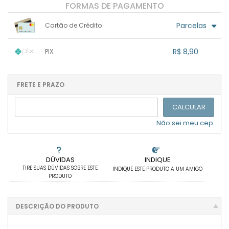
FORMAS DE PAGAMENTO
Parcelas
Cartão de Crédito
1x sem juros de R$ 8,90
.
.
.
.
R$ 8,90
PIX
.
.
.
.
.
.
.
1x sem juros de R$ 8,90
.
.
.
.
.
.
.
.
.
.
FRETE E PRAZO
.
CALCULAR
Não sei meu cep
DÚVIDAS
INDIQUE
TIRE SUAS DÚVIDAS SOBRE ESTE
INDIQUE ESTE PRODUTO A UM AMIGO
PRODUTO
DESCRIÇÃO DO PRODUTO